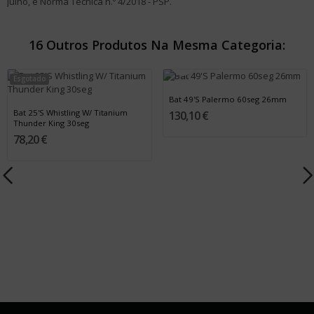
julho, e Norma Técnica n.º 4/2018 - PSP.
16 Outros Produtos Na Mesma Categoria:
Esgotado
Bat 49'S Palermo 60seg 26mm
Bat 25'S Whistling W/ Titanium
130,10 €
Thunder King 30seg
78,20 €