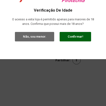
Com IVA
Verificação De Idade
Repuxos Cónicos Prata 50Seg 15C
O acesso a esta loja é permitido apenas para maiores de 18
anos. Confirma que possui mais de 18 anos?
Não, sou menor.
Confirmar!

Em stock
Partilhar: