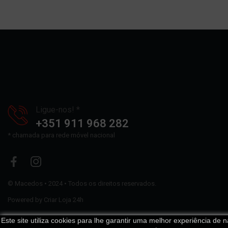
Ligue-nos! *
+351 911 968 282
* chamada para rede móvel nacional
©
Macedos
• 2024 • Todos os direitos reservados.
Powered by
Criar Loja 24h
Este site utiliza cookies para lhe garantir uma melhor experiência de