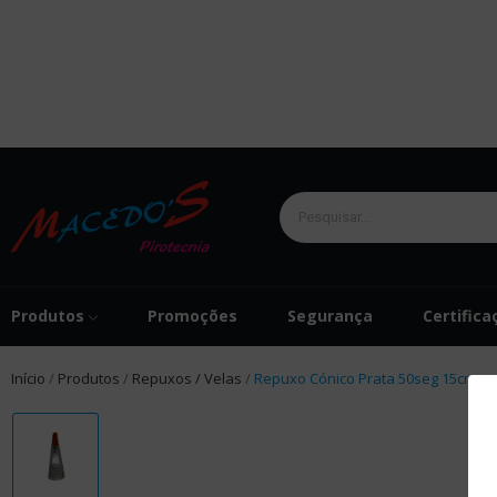
Produtos
Promoções
Segurança
Certifica
Início
Produtos
Repuxos / Velas
Repuxo Cónico Prata 50seg 15cm