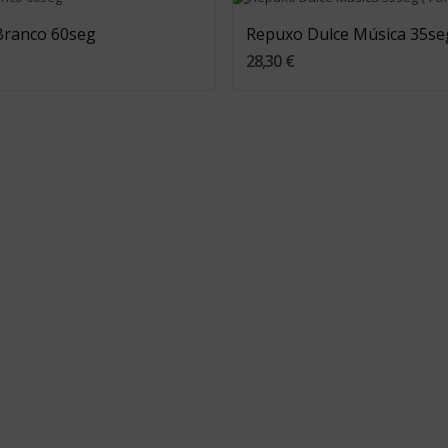
Branco 60seg
Repuxo Dulce Música 35seg
28,30 €