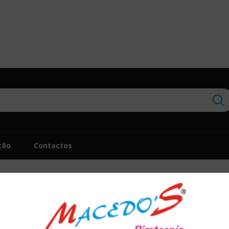
ção
Contactos
Repuxo Cónico Pr
21,60 €