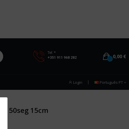
Tel: *
0,00 €
+351 911 968 282
0
Login
Português PT
ata 50seg 15cm