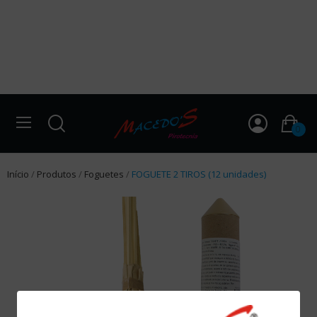
0
Início
Produtos
Foguetes
FOGUETE 2 TIROS (12 unidades)