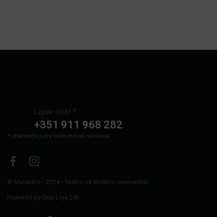
Ligue-nos! *
+351 911 968 282
* chamada para rede móvel nacional
©
Macedos
• 2024 • Todos os direitos reservados.
Powered by
Criar Loja 24h