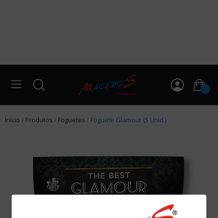
0
Início
Produtos
Foguetes
Foguete Glamour (5 Unid.)